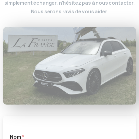
simplement échanger, n'hésitez pas à nous contacter.
Nous serons ravis de vous aider.
r
*
Nom
*
e
*