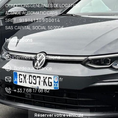
CONDITIONS GENERALES DE LOCATION
AGENCE AUTOMATIC CARS
SIRET : 9 1 9 1 4 1 3 0 9 0 0 0 1 4
SAS CAPITAL SOCIAL 50 000 €
Informations
Termes & Conditions
Bordeaux, France
Jad@automaticcars.fr
+ 33 7 68 17 68 82
Réserver votre véhicule