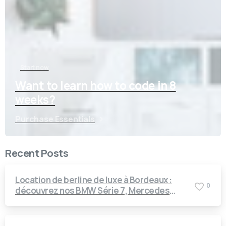
Start now
Want to learn how to code in 8
weeks?
Purchase Essentials
Recent Posts
Location de berline de luxe à Bordeaux :
0
découvrez nos BMW Série 7, Mercedes
Classe S et Classe E