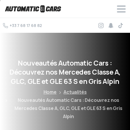
+33 7 68 17 68 82
Nouveautés
Automatic
Cars
:
Découvrez
nos
Mercedes
Classe
A,
GLC,
GLE
et
GLE
63
S
en
Gris
Alpin
Home
Actualités
Nouveautés Automatic Cars : Découvrez nos
Mercedes Classe A, GLC, GLE et GLE 63 S en Gris
Alpin