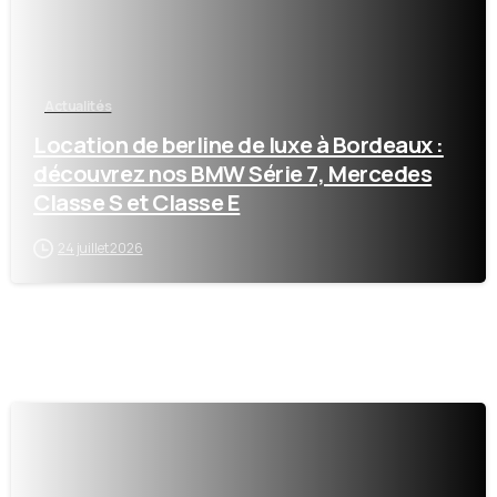
Actualités
Location de berline de luxe à Bordeaux :
découvrez nos BMW Série 7, Mercedes
Classe S et Classe E
24 juillet 2026
1