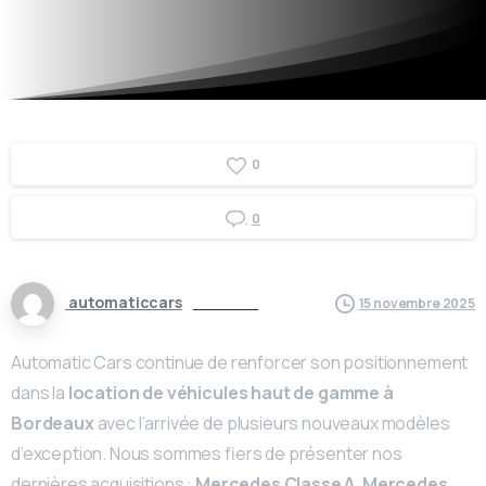
0
0
automaticcars
Actualités
15 novembre 2025
Automatic Cars continue de renforcer son positionnement
dans la
location de véhicules haut de gamme à
Bordeaux
avec l’arrivée de plusieurs nouveaux modèles
d’exception. Nous sommes fiers de présenter nos
dernières acquisitions :
Mercedes Classe A
,
Mercedes